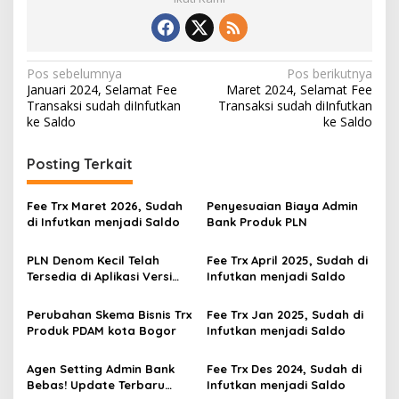
Navigasi
Pos sebelumnya
Pos berikutnya
Januari 2024, Selamat Fee
Maret 2024, Selamat Fee
pos
Transaksi sudah diInfutkan
Transaksi sudah diInfutkan
ke Saldo
ke Saldo
Posting Terkait
Fee Trx Maret 2026, Sudah
Penyesuaian Biaya Admin
di Infutkan menjadi Saldo
Bank Produk PLN
PLN Denom Kecil Telah
Fee Trx April 2025, Sudah di
Tersedia di Aplikasi Versi
Infutkan menjadi Saldo
1.1.14
Perubahan Skema Bisnis Trx
Fee Trx Jan 2025, Sudah di
Produk PDAM kota Bogor
Infutkan menjadi Saldo
Agen Setting Admin Bank
Fee Trx Des 2024, Sudah di
Bebas! Update Terbaru
Infutkan menjadi Saldo