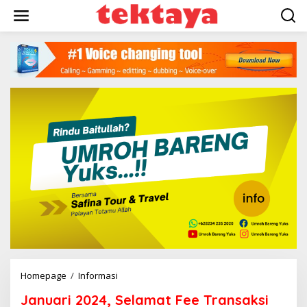
Lewati
ke
konten
Januari
Homepage
/
Informasi
2024,
Januari 2024, Selamat Fee Transaksi
Selamat