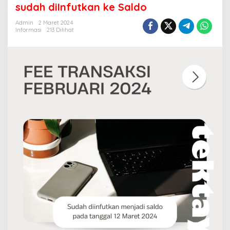
Fee
sudah diInfutkan ke Saldo
Transaksi
sudah
Admin
2 Maret 2024
Informasi
213 Dilihat
diInfutkan
ke
Saldo