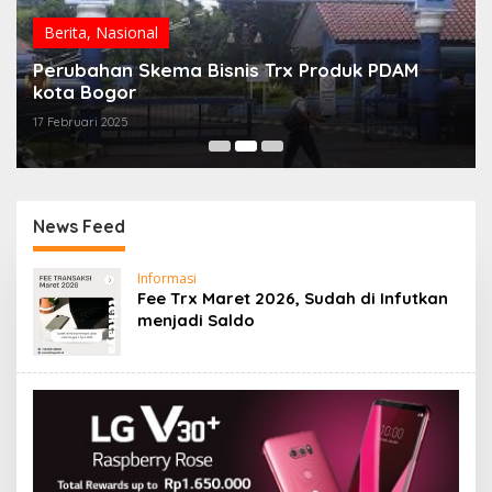
Berita
,
Nasional
Perubahan Skema Bisnis Trx Produk PDAM
kota Bogor
17 Februari 2025
News Feed
Layanan
Informasi
PPOB
Fee Trx Maret 2026, Sudah di Infutkan
Aman
menjadi Saldo
dan
Nyaman