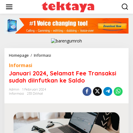
Lewati
ke
konten
Januari
Homepage
/
Informasi
2024,
Informasi
Selamat
Fee
Januari 2024, Selamat Fee Transaksi
Transaksi
sudah diInfutkan ke Saldo
sudah
diInfutkan
Admin
1 Februari 2024
ke
Informasi
233 Dilihat
Saldo