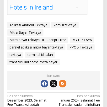
Aplikasi Android Tektaya
komisi tektaya
Mitra Bayar Tektaya
Mitra bayar tektaya HD CScript Error
MYTEKTAYA
paralel aplikasi mitra bayar tektaya
PPOB Tektaya
tektaya
terminal id salah
transaksi indihome mitra bayar
Ikuti Kami
Navigasi
Pos sebelumnya
Pos berikutnya
Desember 2023, Selamat
Januari 2024, Selamat Fee
pos
Fee Transaksi sudah
Transaksi sudah diInfutkan