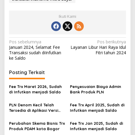
Ikuti Kami
Navigasi
Pos sebelumnya
Pos berikutnya
Januari 2024, Selamat Fee
Layanan Libur Hari Raya Idul
pos
Transaksi sudah diInfutkan
Fitri tahun 2024
ke Saldo
Posting Terkait
Fee Trx Maret 2026, Sudah
Penyesuaian Biaya Admin
di Infutkan menjadi Saldo
Bank Produk PLN
PLN Denom Kecil Telah
Fee Trx April 2025, Sudah di
Tersedia di Aplikasi Versi
Infutkan menjadi Saldo
1.1.14
Perubahan Skema Bisnis Trx
Fee Trx Jan 2025, Sudah di
Produk PDAM kota Bogor
Infutkan menjadi Saldo