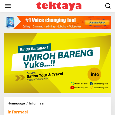
Lewati
ke
konten
Maret
Homepage
/
Informasi
2024,
Informasi
Selamat