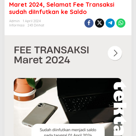
Fee
Maret 2024, Selamat Fee Transaksi
Transaksi
sudah diInfutkan ke Saldo
sudah
diInfutkan
Admin
1 April 2024
ke
Informasi
243 Dilihat
Saldo